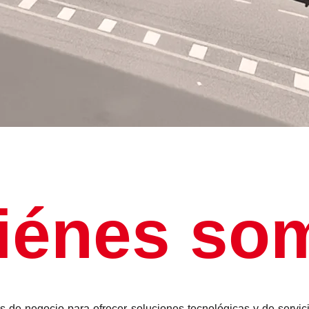
iénes so
de negocio para ofrecer soluciones tecnológicas y de servic