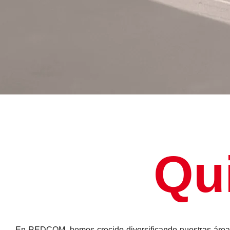
Qu
En REDCOM, hemos crecido diversificando nuestras áreas 