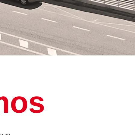
mos
io en